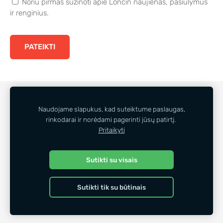
Noriu pirmas sužinoti apie Loncin naujienas, pasiūlymus
ir renginius.
SLAPUKAI
Naudojame slapukus, kad suteiktume paslaugas,
rinkodarai ir norėdami pagerinti jūsų patirtį.
Privatumo politika
Pritaikyti
Slapukų politika
Sutikti su visais
Sutikti tik su būtinais